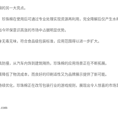
棉的另一大亮点。
，珍珠棉在使用后可通过专业处理实现资源再利用，完全降解后仅产生水
当今环保意识高涨的市场中占据明显优势。
身无毒无味，符合食品级包装标准，应用范围得以进一步扩大。
具防撞，从汽车内饰到建筑隔热，珍珠棉的应用场景正在不断拓展。
著降低了物流成本，而良好的印刷适性又为品牌展示提供了新可能。
持续优化，珍珠棉正在改写包装行业的游戏规则，展现出令人惊喜的市场
s.com