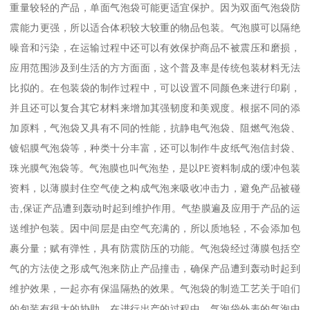
重量较轻的产品，单面气泡袋可能更适宜保护。因为双面气泡袋防
震能力更强，所以适合体积较大较重的物品包装。气泡膜可以隔绝
噪音和污染，在运输过程中还可以有效保护商品不被震压和磨损，
应用范围涉及到生活的方方面面，这个普及率是传统包装材料无法
比拟的。在包装袋的制作过程中，可以设置不同颜色来进行印刷，
并且还可以复合其它材料来增加其强韧度和美观度。根据不同的添
加原料，气泡袋又具有不同的性能，抗静电气泡袋、阻燃气泡袋、
镀铝膜气泡袋等，种类十分丰富，还可以制作牛皮纸气泡信封袋、
珠光膜气泡袋等。气泡膜也叫气泡垫，是以PE资料制成的缓冲包装
资料，以薄膜封住空气使之构成气泡来吸收冲击力，避免产品被碰
击,保证产品遭到轰动时起到维护作用。气垫膜遍及应用于产品的运
送维护包装。因中间层是由空气充满的，所以质地轻，不会添加包
裹分量；赋有弹性，具有防震防压的功能。气泡袋经过薄膜包括空
气的方法使之形成气泡来防止产品撞击，确保产品遭到轰动时起到
维护效果，一起亦有保温隔热的效果。气泡袋的制造工艺关于咱们
的包装有很大的协助，在进行出产的过程中，气泡袋外表的气泡中