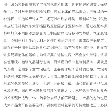
用，因为它是由填充了空气的气泡所组成，具有良好的减震，保护
作用，所以对于那些运输过程中容易损坏的产品来说，无疑是的一
种选择。气泡膜经过加工，还可以出许多种类，可制成气泡袋气泡
牛皮纸信封袋汽车太阳挡隔热座垫隔热保温材料等，通过在塑料原
料中加入不同的添加剂更可以制造防静电等各种气垫膜。气泡膜轻
量、坚韧并利于生态，利用其弹性和耐磨性能可形成缓冲保护层，
现在在全球用于从高质量包装到隔热、隔声的多种用途中。现在有
许多易碎物体的运输，为保证其在运输过程中不会发生破碎，常常
会使用缓冲包装制品进行包装，而常用的缓冲包装制品有一类就是
气垫膜，它由多个空气泡组成，主要用作电子器材的防振。气泡可
起到对冲击的完全保护作用，可防止主要由压缩引起的损坏，而且
形成的包装质轻、透明、无害，并耐酸、碱、油和其他化学品以及
水和潮气。国内气泡膜包装消耗的速度之快，已经达到了年均复合
增长率预计达到9.2%。随着社会经济的不断进步，产品的包装也已
成为产品出厂的首要选择。要实现塑料包装的可持续性改进，必须