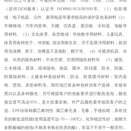
6mm 以上可复合。可做倍率范围：5倍、10倍、15倍、25倍、30倍
（提供OEM服务）认证书: ISO9001/SGS/ROSH等。（1）包装领
域：电子电器、元件、家用电器等要求较高的保护及包装材料（2）
车辆领域：汽车内装饰、天棚、仪表盘、遮旧板、冷却器、地板等
用材料。（3）文化体育、杂货领域：学校教学用材料、儿童玩具、
体育用各种垫子、冲浪板, 游泳用救生衣、浮子及缓冲用材料；厨房
用洗涤槽、席子、浴槽盖子及拖鞋、帽子等。（4）冷暖房机器、水
箱、水库的隔热材料；中央空调、空调用隔热材料等。（5）建筑、
土木领域，屋顶，墙体隔热、保温、缓冲、防结露、防水、防漏、
防腐蚀材料；土建各种基础材料；防冻、防震缓冲材料；室内装
饰、壁纸、床垫材料等。我司现已有多种色样供客户选择，常规有
黑白以及多种颜色，另可根据客户的色板要求进行配色发泡，颜色
接近度可高达95%，是大批量采购、对产品颜色要求较高客户的之
选。EPE珍珠棉聚乙烯特性 :聚乙烯无臭，无毒，手感似蜡，具有优
良的耐低温性能(使用温度可达-70～-100℃)，化学稳定性好，能耐大
多数酸碱的侵蚀(不耐具有氧化性质的酸)，常温下不溶于一般溶剂，