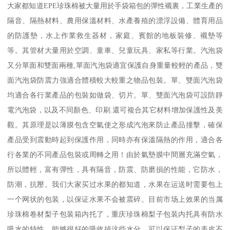
大家都知道EPE珍珠棉被大量用於手袋箱包的彈性襯裏，工業生產的
隔音、隔熱材料、農用保溫材料、水產養殖的漂浮設備、體育用品
的防護墊，水上作業救生器材，家庭、賓館的地板裝修、襯墊等
等。其管材大量用於空調、童車、兒童玩具、家私等行業。汽泡袋
又分單面和雙面兩種,單面汽泡袋適宜保護自身重量較輕的產品，雙
面汽泡袋防震力強適合體積較大較重之物品包裝。單、雙面汽泡袋
均適合各行業產品的包裝如做袋、切片。單、雙面汽泡袋可設防靜
電汽泡袋，以及不同顏色、印刷.還可複合其它材料增加保護性及美
觀。其原理是以薄膜包含空氣使之形成汽泡來防止產品撞擊，確保
產品受到震動時起到保護作用，同時亦有保溫隔熱的作用，適合各
行各業的不同產品包裝或周轉之用！由於氣墊膜中間層充滿空氣，
所以體輕，富有彈性，具有隔音，防震、防磨損的性能，它防水，
防潮，抗壓。我们大家买过水果的都知道，水果在运送时需要包上
一个网状的包装，以保证水果不会被震碎。目前市场上效果的当属
珍珠棉卷材梨子包装箱内托了，重庆珍珠棉梨子包装内托具有防水
吸水的特性，能够很好的吸收掉这些水分，可以保证梨子的表皮不