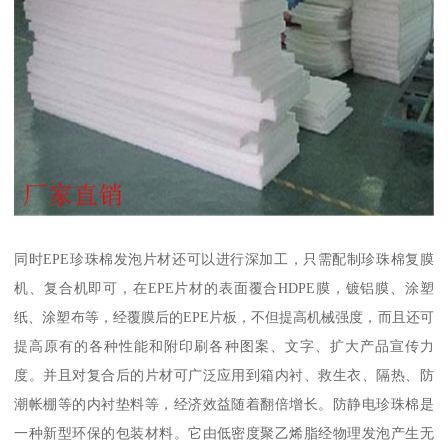
同时EPE珍珠棉发泡片材还可以进行深加工，只需配制珍珠棉复膜
机、复合机即可，在EPE片材的表面覆合HDPE膜，镀铝膜、涂塑
纸、涂塑布等，经覆膜后的EPE片板，不但提高机械强度，而且还可
提高原有的各种性能和附印刷各种图案、文字、扩大产品宣传力
度。并且对复合后的片材可广泛应用到箱内衬、救生衣、隔热、防
潮帐棚等的内衬垫料等，经济效益随着翻倍增长。防静电珍珠棉是
一种新型环保的包装材料。它由低密度聚乙烯脂经物理发泡产生无