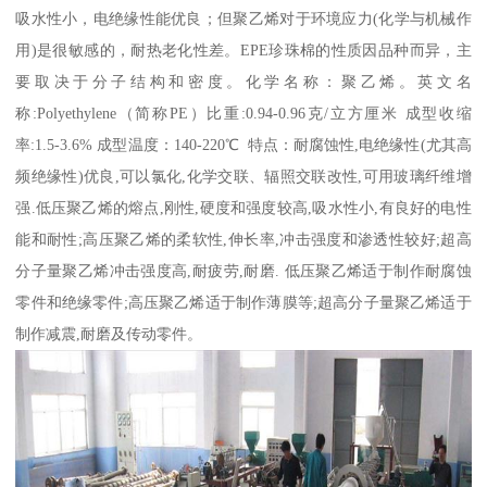
吸水性小，电绝缘性能优良；但聚乙烯对于环境应力(化学与机械作
用)是很敏感的，耐热老化性差。EPE珍珠棉的性质因品种而异，主
要取决于分子结构和密度。化学名称：聚乙烯。英文名
称:Polyethylene（简称PE）比重:0.94-0.96克/立方厘米 成型收缩
率:1.5-3.6% 成型温度：140-220℃ 特点：耐腐蚀性,电绝缘性(尤其高
频绝缘性)优良,可以氯化,化学交联、辐照交联改性,可用玻璃纤维增
强.低压聚乙烯的熔点,刚性,硬度和强度较高,吸水性小,有良好的电性
能和耐性;高压聚乙烯的柔软性,伸长率,冲击强度和渗透性较好;超高
分子量聚乙烯冲击强度高,耐疲劳,耐磨. 低压聚乙烯适于制作耐腐蚀
零件和绝缘零件;高压聚乙烯适于制作薄膜等;超高分子量聚乙烯适于
制作减震,耐磨及传动零件。