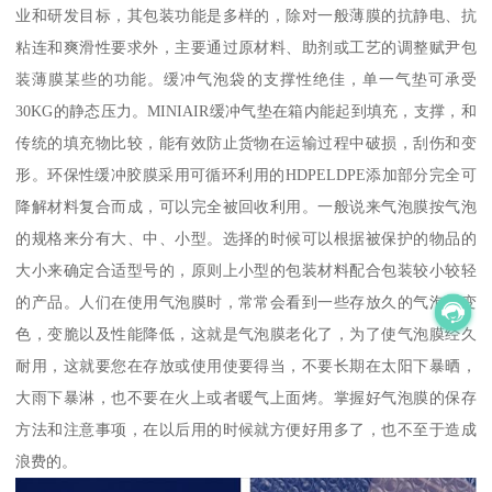
业和研发目标，其包装功能是多样的，除对一般薄膜的抗静电、抗
粘连和爽滑性要求外，主要通过原材料、助剂或工艺的调整赋尹包
装薄膜某些的功能。缓冲气泡袋的支撑性绝佳，单一气垫可承受
30KG的静态压力。MINIAIR缓冲气垫在箱内能起到填充，支撑，和
传统的填充物比较，能有效防止货物在运输过程中破损，刮伤和变
形。环保性缓冲胶膜采用可循环利用的HDPELDPE添加部分完全可
降解材料复合而成，可以完全被回收利用。一般说来气泡膜按气泡
的规格来分有大、中、小型。选择的时候可以根据被保护的物品的
大小来确定合适型号的，原则上小型的包装材料配合包装较小较轻
的产品。人们在使用气泡膜时，常常会看到一些存放久的气泡膜变
色，变脆以及性能降低，这就是气泡膜老化了，为了使气泡膜经久
耐用，这就要您在存放或使用使要得当，不要长期在太阳下暴晒，
大雨下暴淋，也不要在火上或者暖气上面烤。掌握好气泡膜的保存
方法和注意事项，在以后用的时候就方便好用多了，也不至于造成
浪费的。