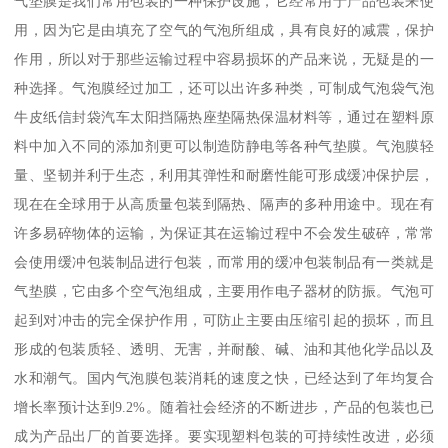
气垫膜是我们常用包装的一种保护设施，它经常用于产品包装来使
用，因为它是由填充了空气的气泡所组成，具有良好的减震，保护
作用，所以对于那些运输过程中容易损坏的产品来说，无疑是的一
种选择。气泡膜经过加工，还可以出许多种类，可制成气泡袋气泡
牛皮纸信封袋汽车太阳挡隔热座垫隔热保温材料等，通过在塑料原
料中加入不同的添加剂更可以制造防静电等各种气垫膜。气泡膜轻
量、坚韧并利于生态，利用其弹性和耐磨性能可形成缓冲保护层，
现在在全球用于从高质量包装到隔热、隔声的多种用途中。现在有
许多易碎物体的运输，为保证其在运输过程中不会发生破碎，常常
会使用缓冲包装制品进行包装，而常用的缓冲包装制品有一类就是
气垫膜，它由多个空气泡组成，主要用作电子器材的防振。气泡可
起到对冲击的完全保护作用，可防止主要由压缩引起的损坏，而且
形成的包装质轻、透明、无害，并耐酸、碱、油和其他化学品以及
水和潮气。国内气泡膜包装消耗的速度之快，已经达到了年均复合
增长率预计达到9.2%。随着社会经济的不断进步，产品的包装也已
成为产品出厂的首要选择。要实现塑料包装的可持续性改进，必须