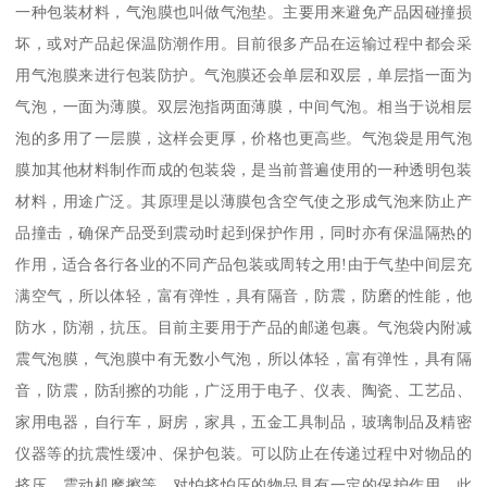
一种包装材料，气泡膜也叫做气泡垫。主要用来避免产品因碰撞损
坏，或对产品起保温防潮作用。目前很多产品在运输过程中都会采
用气泡膜来进行包装防护。气泡膜还会单层和双层，单层指一面为
气泡，一面为薄膜。双层泡指两面薄膜，中间气泡。相当于说相层
泡的多用了一层膜，这样会更厚，价格也更高些。气泡袋是用气泡
膜加其他材料制作而成的包装袋，是当前普遍使用的一种透明包装
材料，用途广泛。其原理是以薄膜包含空气使之形成气泡来防止产
品撞击，确保产品受到震动时起到保护作用，同时亦有保温隔热的
作用，适合各行各业的不同产品包装或周转之用!由于气垫中间层充
满空气，所以体轻，富有弹性，具有隔音，防震，防磨的性能，他
防水，防潮，抗压。目前主要用于产品的邮递包裹。气泡袋内附减
震气泡膜，气泡膜中有无数小气泡，所以体轻，富有弹性，具有隔
音，防震，防刮擦的功能，广泛用于电子、仪表、陶瓷、工艺品、
家用电器，自行车，厨房，家具，五金工具制品，玻璃制品及精密
仪器等的抗震性缓冲、保护包装。可以防止在传递过程中对物品的
挤压、震动机摩擦等，对怕挤怕压的物品具有一定的保护作用，此