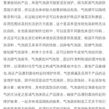
重量较轻的产品，单面气泡袋可能更适宜保护。因为双面气泡袋防
震能力更强，所以适合体积较大较重的物品包装。气泡膜可以隔绝
噪音和污染，在运输过程中还可以有效保护商品不被震压和磨损，
应用范围涉及到生活的方方面面，这个普及率是传统包装材料无法
比拟的。在包装袋的制作过程中，可以设置不同颜色来进行印刷，
并且还可以复合其它材料来增加其强韧度和美观度。根据不同的添
加原料，气泡袋又具有不同的性能，抗静电气泡袋、阻燃气泡袋、
镀铝膜气泡袋等，种类十分丰富，还可以制作牛皮纸气泡信封袋、
珠光膜气泡袋等。气泡膜也叫气泡垫，是以PE资料制成的缓冲包装
资料，以薄膜封住空气使之构成气泡来吸收冲击力，避免产品被碰
击,保证产品遭到轰动时起到维护作用。气垫膜遍及应用于产品的运
送维护包装。因中间层是由空气充满的，所以质地轻，不会添加包
裹分量；赋有弹性，具有防震防压的功能。气泡袋经过薄膜包括空
气的方法使之形成气泡来防止产品撞击，确保产品遭到轰动时起到
维护效果，一起亦有保温隔热的效果。气泡袋的制造工艺关于咱们
的包装有很大的协助，在进行出产的过程中，气泡袋外表的气泡中