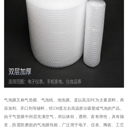
气泡膜又称气垫膜、气泡纸、泡泡膜。是以高压PE为主要原料，再
添加剂、开口剂等辅料，经230度左右高温挤出吸塑成气泡的产品。
由于气垫膜中间层充满空气，所以体轻，透明、富有弹性，具有隔
音，防震防磨损的气泡膜性能，广泛用于电子、仪表、陶瓷、工艺