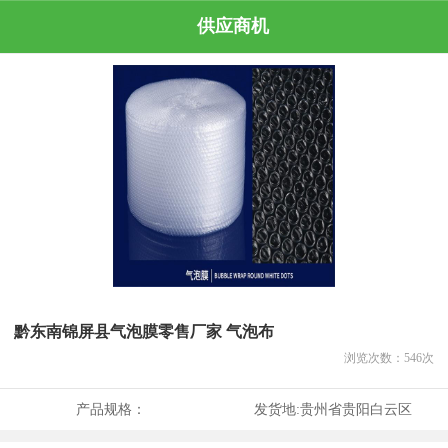
供应商机
黔东南锦屏县气泡膜零售厂家 气泡布
浏览次数：
546
次
产品规格：
发货地:
贵州省贵阳白云区