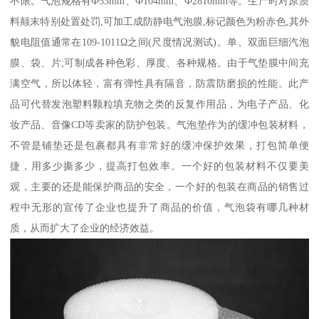
不限。气泡规格有Ф53mm、Ф104mm、Ф2810mm等。生产时对原质
料颠末特别处置处罚,可加工成防静电气泡膜,标记颜色为粉赤色,其外
貌电阻值通常在109-1011Ω之间(尺度情况测试)。单、双面巨细汽泡
膜、袋、片;可制成各种色彩、厚度、各种规格。由于气垫膜中间充
满空气，所以体轻，富有弹性具有隔音，防震防磨损的性能。此产
品可代替发泡塑料颗粒填充物之类的反复作用品，为电子产品、化
妆产品、音像CD等卖家的防护包装。气泡垫作为的缓冲包装材料，
不管是铺垫还是包裹都具有非常好的缓冲保护效果，打包简单便
捷，用多少撕多少，提高打包效率。一个好的包装材料不仅要美
观，主要的还是能保护商品的安全，一个好的包装在商品的销售过
程中无形的宣传了企业也提升了商品的价值，气泡袋有哪几种材
质，从而扩大了企业的经济效益。