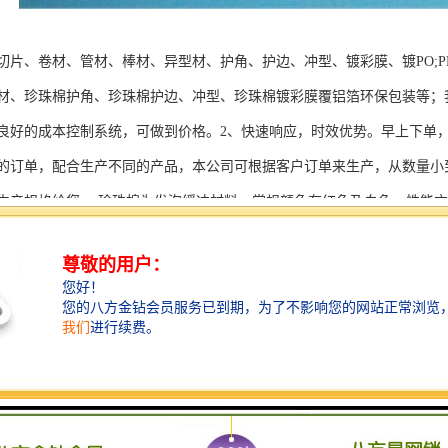
切片、卷材、管材、棒材、异型材、护角、护边、冲型、镀彩膜、镀PO;
材、珍珠棉护角、珍珠棉护边、冲型、珍珠棉镀彩膜覆铝箔环保包装等；
良好的成本控制系统，可做到价格。2、快速响应，时效优势。早上下单，
的订单，配合生产不同的产品，本公司可根据客户订单来生产，从数量小
生产规格给您。 珍珠棉为发泡缓冲材料，常规颜色有红色及白色，性能方
求，可以做成珍珠棉卷材，珍珠棉袋，复膜珍珠棉，珍珠棉板材，珍珠棉
注意到这方面的问题呢?虽然珍珠棉有非常优良的特性，有保温、防潮、
棉厂家在存放珍珠棉阿产品上，则是需要注意它是特别容易产生静电这一
引发的火灾问题，可见在它的存放上需要注意到产生静电这一的问题。而
珍珠棉存放上做好防火、防静电方面相应的工作。