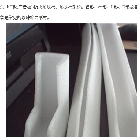
珠板)、KT板(广告板)\防火珍珠棉、珍珠棉架桥。管形、棒形、L形、U
棉袋是常见的珍珠棉异形材。