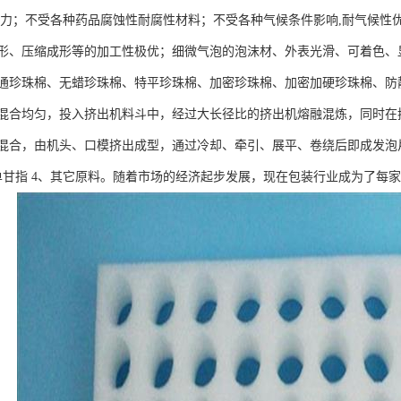
浮力；不受各种药品腐蚀性耐腐性材料；不受各种气候条件影响,耐气候性
形、压缩成形等的加工性极优；细微气泡的泡沫材、外表光滑、可着色、
通珍珠棉、无蜡珍珠棉、特平珍珠棉、加密珍珠棉、加密加硬珍珠棉、防
混合均匀，投入挤出机料斗中，经过大长径比的挤出机熔融混炼，同时在
混合，由机头、口模挤出成型，通过冷却、牵引、展平、卷绕后即成发泡片（
单甘指 4、其它原料。随着市场的经济起步发展，现在包装行业成为了每