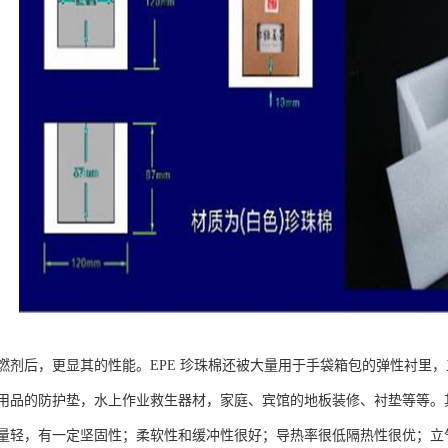
燃剂后，更显其的性能。EPE 珍珠棉还被大量用于手袋箱包的弹性衬里
用品的防护垫，水上作业救生器材，家庭、宾馆的地板装修、衬垫等等。
量轻，有一定坚固性；柔软性和缓冲性很好；导热率很低隔热性很优；立