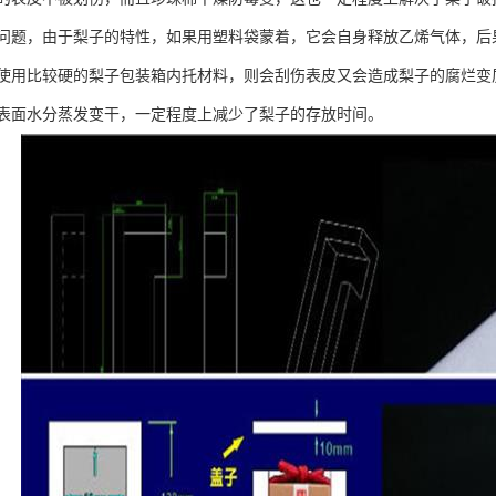
问题，由于梨子的特性，如果用塑料袋蒙着，它会自身释放乙烯气体，后
使用比较硬的梨子包装箱内托材料，则会刮伤表皮又会造成梨子的腐烂变
表面水分蒸发变干，一定程度上减少了梨子的存放时间。