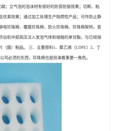
优越；立气泡的泡沫材有很好的防音防振效果；切断、粘
显优美效果；通过加工处理生产阻燃性产品；可作防止静
静电珍珠棉、覆膜珍珠棉、防火珍珠棉、珍珠棉架桥。首
挤出机中部高压注入发泡气体和熔融的单甘酯，与已经熔
膜）制品。 三．主要原料1、聚乙烯（LDPE）2、丁
家公司必须的东西，珍珠棉也是扮演着重要一角色。