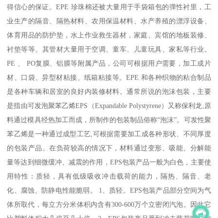
得信心的保证。EPE 珍珠棉还被大量用于手袋箱包的弹性衬里，工
业生产的隔音、隔热材料、农用保温材料、水产养殖的漂浮设备、
体育用品的防护垫，水上作业救生器材，家庭、宾馆的地板装修、
衬垫等等。其管材大量用于空调、童车、儿童玩具、家私等行业。
PE 、 PO复膜、铝膜等附属产品，公司可根据用户需要，加工成片
材、口袋、异型材粘接、纸箱粘接等。EPE 和各种织物的粘合制品
是各种车辆和居室的良好内装修材料。通常所说的泡沫包装，主要
是指由可发泡聚苯乙烯EPS（Expandable Polystyrene）又称保利龙,原
料通过模具经热加工而成，所制作的包装制品俗称“泡沫”。可发性聚
苯乙烯是一种通过成型工艺,可根据需要加工成各种形状、不同厚度
的包装产品。在负荷较高的情况下，材料通过变形、吸能、分解能
量等达到细微缓冲、减震的作用，EPS包装产品一般为白色，主要使
用特性：质轻，具有低级吸收冲击载荷的能力，隔热、隔音、老
化、腐蚀、防静电性能脆弱。 1、质轻。EPS包装产品部分空间为气
体所取代，每立方分米体积内含有300-600万个立密闭汽泡。因此它