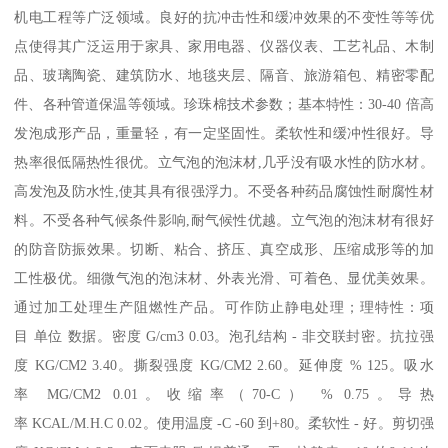
机电工程等广泛领域。良好的抗冲击性和缓冲效果的不变性等等优
点使得其广泛运用于家具、家用电器、仪器仪表、工艺礼品、木制
品、玻璃陶瓷、建筑防水、地毯夹层、隔音、旅游箱包、精密零配
件、各种管道保温等领域。珍珠棉技术参数；基本特性：30-40 倍高
发泡成形产品，重量轻，有一定坚固性。柔软性和缓冲性很好。导
热率很低隔热性很优。立气泡的泡沫材,几乎没有吸水性的防水材。
高发泡及防水性,使其具有很强浮力。不受各种药品腐蚀性耐腐性材
料。不受各种气候条件影响,耐气候性优越。立气泡的泡沫材有很好
的防音防振效果。切断、粘合、挤压、真空成形、压缩成形等的加
工性极优。细微气泡的泡沫材、外表光滑、可着色、显优美效果。
通过加工处理生产阻燃性产品。可作防止静电处理；理特性：项
目 单位 数据。密度 G/cm3 0.03。泡孔结构 - 非交联封密。抗拉强
度 KG/CM2 3.40。撕裂强度 KG/CM2 2.60。延伸度 % 125。吸水
率 MG/CM2 0.01。收缩率（70-C） % 0.75。导热
率 KCAL/M.H.C 0.02。使用温度 -C -60 到+80。柔软性 - 好。剪切强