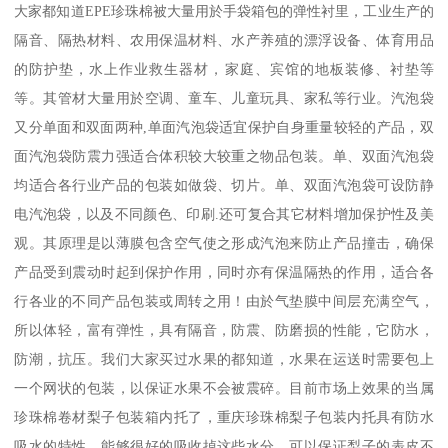
大家都知道EPE珍珠棉被大量用於手袋箱包的弹性衬里，工业生产的
隔音、隔热材料、农用保温材料、水产养殖的漂浮设备、体育用品
的防护垫，水上作业救生器材，家庭、宾馆的地板装修、衬垫等
等。其管材大量用於空调、童车、儿童玩具、家私等行业。汽泡袋
又分单面和双面两种,单面汽泡袋适宜保护自身重量较轻的产品，双
面汽泡袋防震力强适合体积较大较重之物品包装。单、双面汽泡袋
均适合各行业产品的包装如做袋、切片。单、双面汽泡袋可设防静
电汽泡袋，以及不同颜色、印刷.还可复合其它材料增加保护性及美
观。其原理是以薄膜包含空气使之形成汽泡来防止产品撞击，确保
产品受到震动时起到保护作用，同时亦有保温隔热的作用，适合各
行各业的不同产品包装或周转之用！由於气垫膜中间层充满空气，
所以体轻，富有弹性，具有隔音，防震、防磨损的性能，它防水，
防潮，抗压。我们大家买过水果的都知道，水果在运送时需要包上
一个网状的包装，以保证水果不会被震碎。目前市场上效果的当属
珍珠棉卷材梨子包装箱内托了，重庆珍珠棉梨子包装内托具有防水
吸水的特性，能够很好的吸收掉这些水分，可以保证梨子的表皮不