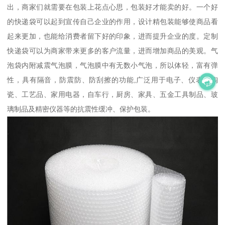
出，商家们就需要在包装上花点心思，包装好才能卖的好。一个好
的快递袋可以起到宣传自己企业的作用，设计精包装能够使商品看
起来更加，也能给消费者留下好的印象，进而提升企业的度。定制
快递袋可以为商家带来更多的客户流量，进而增加商品的美观。气
泡袋内附减震气泡膜，气泡膜中有无数小气泡，所以体轻，富有弹
性，具有隔音，防震防、防刮擦的功能,广泛用于电子、仪表、陶
瓷、工艺品、家用电器，自车行，厨房、家具、五金工具制品、玻
璃制品及精密仪器等的抗震性缓冲、保护包装。