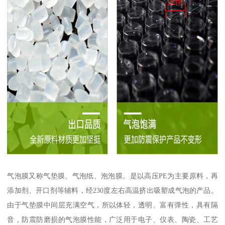
气泡膜又称气垫膜、气泡纸、泡泡膜。是以高压PE为主要原料，再
添加剂、开口剂等辅料，经230度左右高温挤出吸塑成气泡的产品。
由于气垫膜中间层充满空气，所以体轻，透明、富有弹性，具有隔
音，防震防磨损的气泡膜性能，广泛用于电子、仪表、陶瓷、工艺