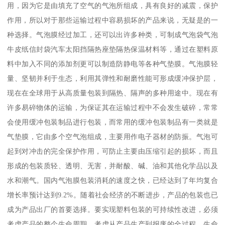
用，因为它是由填充了空气的气泡所组成，具有良好的减震，保护
作用，所以对于那些运输过程中容易损坏的产品来说，无疑是的一
种选择。气泡膜经过加工，还可以出许多种类，可制成气泡袋气泡
牛皮纸信封袋汽车太阳挡隔热座垫隔热保温材料等，通过在塑料原
料中加入不同的添加剂更可以制造防静电等各种气垫膜。气泡膜轻
量、坚韧并利于生态，利用其弹性和耐磨性能可形成缓冲保护层，
现在在全球用于从高质量包装到隔热、隔声的多种用途中。现在有
许多易碎物体的运输，为保证其在运输过程中不会发生破碎，常常
会使用缓冲包装制品进行包装，而常用的缓冲包装制品有一类就是
气垫膜，它由多个空气泡组成，主要用作电子器材的防振。气泡可
起到对冲击的完全保护作用，可防止主要由压缩引起的损坏，而且
形成的包装质轻、透明、无害，并耐酸、碱、油和其他化学品以及
水和潮气。国内气泡膜包装消耗的速度之快，已经达到了年均复合
增长率预计达到9.2%。随着社会经济的不断进步，产品的包装也已
成为产品出厂的首要选择。要实现塑料包装的可持续性改进，必须
考虑产品的整个生命周期，考虑从产品生产到报废的全过程。生命