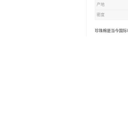
产地
密度
珍珠棉是当今国际
家电产品、玻璃陶
温层、运动软垫等
成的。 它是一种绿
碎、变形、回复性
优点。加入静电剂
的保证。EPE 
垫，水上作业救生
是由细微的立气泡
够适用于冰箱、空