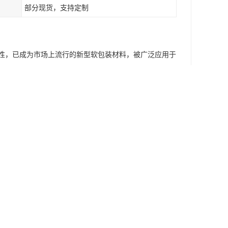
部分现货，支持定制
性，已成为市场上流行的新型软包装材料，被广泛应用于
厚等再次加工，可用于箱包衬垫，木地板防潮层、冷库保
的低密度聚乙烯树脂经物理发泡形成无数个非交联闭孔气泡制
它柔韧、质轻、富有弹性，克服了EPS发泡胶(宝丽龙)易
（潮）、保温（冷）、隔音、耐候、抗腐、阻燃、质轻的
于各种产品的包装, 为产品的运输和外贸出口提供了很好
、农用保温材料、水产养殖的漂浮设备、体育用品的防护
儿童玩具、家私等行业。EPE珍珠棉的组成材料上，主要
换，适合制作保温管、保温板。并且还具有防结露性，能