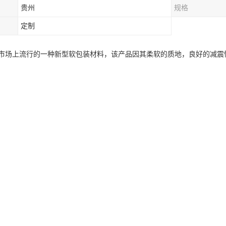
贵州
规格
定制
市场上流行的一种新型软包装材料，该产品因其柔软的质地，良好的减震
瓷器皿、精密电子仪器、仪表、家具、鞋帽的包装。该产品经过复合、增
行业。EPE发泡材, 又称珍珠棉, 是非交联聚乙烯泡沫材, 由无毒无味
色环保材料且符合即将在2006年前欧洲共同体实施的ROHS环保标准。 
差的缺点。具有环保（无毒、无味、无污染）、缓冲、减震、回弹、防水
的粉红色EPE原料，还拥有显著的防静电功能。 它的性能使其广泛地应用
珍珠棉护架还被大量用于手袋箱包的弹性衬里，工业生产的隔音、隔热材料
器材，家庭、宾馆的地板装修、衬垫等等。其管材大量用于空调、童车、
结构组成的。而这样立的气泡结构能够有效地降低空气对流导致的能量交
调机冷库等多湿环境的保温材料。