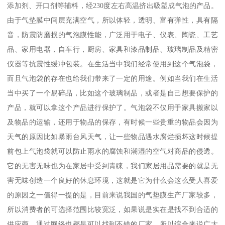
添加剂、开口剂等辅料，经230度左右高温挤出吸塑成气泡的产品。
由于气垫膜中间层充满空气，所以体轻，透明、富有弹性，具有隔
音，防震防磨损的气泡膜性能，广泛用于电子、仪表、陶瓷、工艺
品、家用电器，自车行，厨房、家具和漆品制品、玻璃制品及精密
仪器等抗震性缓冲包装。在生活当中我们经常使用到这个气泡袋，
而且气泡袋的存在也给我们带来了一定的用途。例如当我们在生活
当中买了一个易碎品，比如这个玻璃制品，或者是自己想要保护的
产品，就可以拿这个产品进行保护了。气泡袋不仅用于家具搬家以
及物品的运输，还用于物品的保存，有时候一些贵重的物品会因为
天气的原因比如暴雨台风天气，让一些物品遇水腐烂损坏这时候提
前包上气泡袋就可以防止雨水的腐蚀和潮湿的空气对商品的侵透。
它的无害无味也为在家居中受到青睐，我们家居用品需要的就是无
害无味创造一个良好的休息环境，这就是它为什么会这么受人喜爱
的原因之一值得一提的是，目前来说我国的气垫膜生产厂家较多，
所以消费者的可选择范围比较宽泛，如果说是实在是找不到合适的
供应商，通过网络也都是可以找到不错的厂家，所以综合来说广大