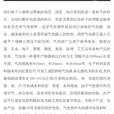
咱们每个人都有过网购的阅历，假设，咱们买到的是一套杯子的时
分，当咱们翻开包装袋的时分，您是否看到过在杯子的周围会赋有
好多层含有气泡塑料，这层气泡塑料就是咱们俗称的气泡膜。现
在，越来越多的人喜爱捏破气泡膜上的泡泡，因而气泡膜又被人们
赋予了缓解心理压力的功用。气泡袋广泛用于家用电器、精密仪
器、五金、电子、塑胶、陶瓷、家具、玻璃、工艺品等多种产品的
包装。气泡袋一样通常产物颜色以白色为主,宽幅可达1800mm,长度
不限。气泡规格有Ф53mm、Ф104mm、Ф2810mm等。生产时对原质
料颠末特别处置处罚,可加工成防静电气泡膜,标记颜色为粉赤色,其外
貌电阻值通常在109-1011Ω之间(尺度情况测试)。单、双面巨细汽泡
膜、袋、片;可制成各种色彩、厚度、各种规格。由于气垫膜中间充
满空气，所以体轻，富有弹性具有隔音，防震防磨损的性能。此产
品可代替发泡塑料颗粒填充物之类的反复作用品，为电子产品、化
妆产品、音像CD等卖家的防护包装。气泡垫作为的缓冲包装材料，