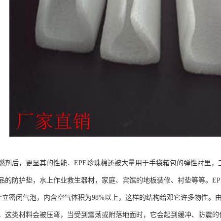
燃剂后，更显其的性能．EPE珍珠棉还被大量用于手袋箱包的弹性衬里
品的防护垫，水上作业救生器材，家庭、宾馆的地板装修、衬垫等等。EP
0万个立密闭气泡，内含空气体积为98%以上，这样的结构给邓它许多物性。由于可
，这类材料会被压弯，当受到震荡或附落地面时，它会起到缓冲、防震的