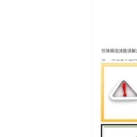
珍珠棉泡沫能讲解
路。 泡沫盒化学
回收真正成为闭环
力。 EPE珍珠
立气泡构成。克服
泡沫外观应该是海
裂，泡沫的泡径不
匀，可以避免压应
孔径的要求如此，