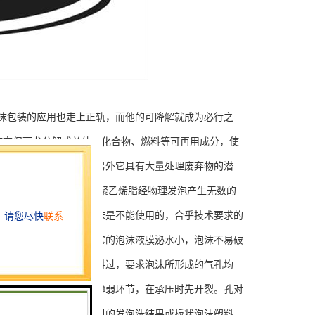
沫包装的应用也走上正轨，而他的可降解就成为必行之
废弃保丽龙分解成单体、化合物、燃料等可再用成分，使
其质量可与新料媲美；另外它具有大量处理废弃物的潜
保的包装材料。它由低密度聚乙烯脂经物理发泡产生无数的
不能大小不一。乳状泡沫是不能使用的，合乎技术要求的
的含水量很小，这表明它的泡沫液膜泌水小，泡沫不易破
差不要太大。前边已经讲过，要求泡沫所形成的气孔均
非常容易引起这里成为薄弱环节，在承压时先开裂。孔对
支。或者说，是塑料板材的发泡洗结果或板状泡沫塑料。