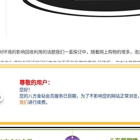
对环境的影响回收利用的话题我们一直探讨中，随着网上购物的增多，泡
回收作为调和与环境的可行性方法而受到各国的重视 珍珠棉，该方法是把
过程。该方法与机械回收相比具有以下优点：泡沫盒分解生成的化工原料
棉说明：EPE又称珍珠棉。聚乙烯发泡棉是非交联闭孔结构,是一种新型环
了普通发泡胶易碎、变形、回复性差的缺点。这相应的要求泡沫应均匀，
绵状细密小泡，堆起来象白云、象弹过的棉花，不会乱流乱淌。这种泡沫
可能完全相同，但应基本相近，泡径范围尽可能小，泡径和小泡径之间相
力在大泡孔处集中而降低抗压强度。若泡沫大小不匀，应力在大泡集中，
对泡径的要求也应如此。泡沫塑料板是塑料泡沫材料或塑料板材的一个分