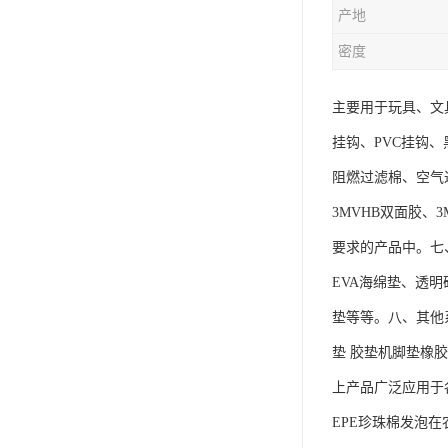
产地
密度
主要用于玩具、文
挂钩、PVC挂钩
阻燃过滤棉、空气
3MVHB双面胶、
要求的产品中。七
EVA海绵垫、透
垫等等。八、其他
垫 胶垫机脚垫橡
上产品广泛应用于
EPE珍珠棉发泡