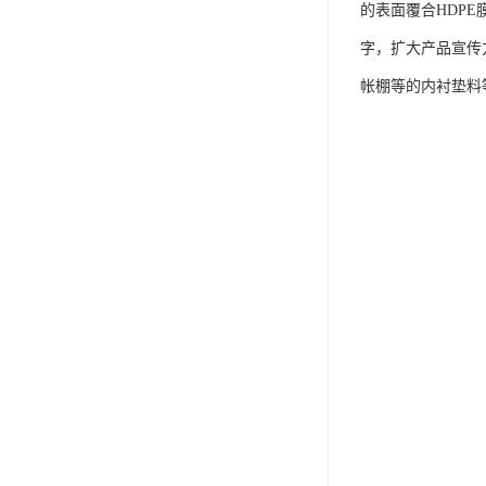
的表面覆合HDP
字，扩大产品宣传
帐棚等的内衬垫料