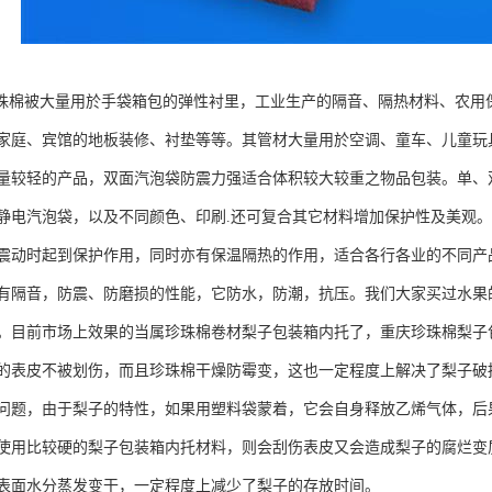
珍珠棉被大量用於手袋箱包的弹性衬里，工业生产的隔音、隔热材料、农
家庭、宾馆的地板装修、衬垫等等。其管材大量用於空调、童车、儿童玩
量较轻的产品，双面汽泡袋防震力强适合体积较大较重之物品包装。单、
静电汽泡袋，以及不同颜色、印刷.还可复合其它材料增加保护性及美观
震动时起到保护作用，同时亦有保温隔热的作用，适合各行各业的不同产
有隔音，防震、防磨损的性能，它防水，防潮，抗压。我们大家买过水果
。目前市场上效果的当属珍珠棉卷材梨子包装箱内托了，重庆珍珠棉梨子
的表皮不被划伤，而且珍珠棉干燥防霉变，这也一定程度上解决了梨子破
问题，由于梨子的特性，如果用塑料袋蒙着，它会自身释放乙烯气体，后
使用比较硬的梨子包装箱内托材料，则会刮伤表皮又会造成梨子的腐烂变
表面水分蒸发变干，一定程度上减少了梨子的存放时间。