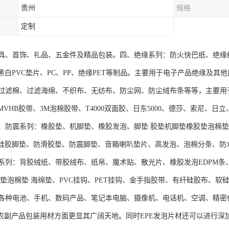
贵州
规格
定制
具、首饰、礼品、五金件及精品包装。四、绝缘系列：防火快巴纸、绝缘
、黑白PVC垫片、PC、PP、绝缘PET等制品。主要用于电子产品绝缘及
过滤棉、过滤海绵、不织布、无纺布、防尘网、防尘绒布条等等，主要用
3MVHB胶带、3M泡棉胶带、T4000双面胶、日东5000、德莎、索尼
、防震系列：橡胶垫、机脚垫、橡胶发泡、脚垫 胶垫机脚垫橡胶垫泡棉垫 海
明硅胶脚垫、防滑胶垫、防震脚垫、音箱喇叭垫片、高发泡、泡棉分条、
系列：背胶绒纸、带胶绒布、纸帛、魔术贴、散光片、橡胶发泡EDPM条
胶垫泡棉垫 海绵垫、PVC挂钩、PET挂钩、金手指胶带、有纤硅胶布、
各种电池、手机、数码产品、笔记本电脑、摄像机、电话机、空调、精密
在农副产品包装用材方面更显其广阔天地。同时EPE发泡片材还可以进行深