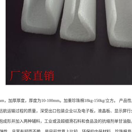
8mm，加厚厚度，厚度为10-100mm。加重珍珠棉18kg-150kg/立
远航运输过程的质量，深受出口包装企业以及电子板，液晶板、显示屏行业
泡成形并加入两种辅料，工业或汲超细滑石料和食品汲的抗缩剂单甘油脂，
 的弹性，且富有韧而不脆，是目前世界上比较、环保的内装材料。珍珠棉