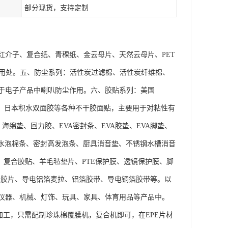
部分现货，支持定制
红介子、复合纸、青稞纸、金云母片、天然云母片、PET
其他用处。五、防尘系列：活性炭过滤棉、活性炭纤维棉、
于电子产品中喇叭防尘作用。六、胶贴系列：美国
、日立、日本积水双面胶等各种不干胶面贴，主要用于对粘性有
绵垫、回力胶、EVA密封条、EVA胶垫、EVA脚垫、
防水泡棉条、密封高发泡条、厨具消音垫、不锈钢水槽消音
、复合胶贴、羊毛毡垫片、PTE保护膜、透镜保护膜、脚
软硅胶片、导电铝箔麦拉、铝箔胶带、导电铜箔胶带等。以
仪器、机械、灯饰、玩具、家具、体育用品等产品中。
加工，只需配制珍珠棉覆膜机，复合机即可，在EPE片材