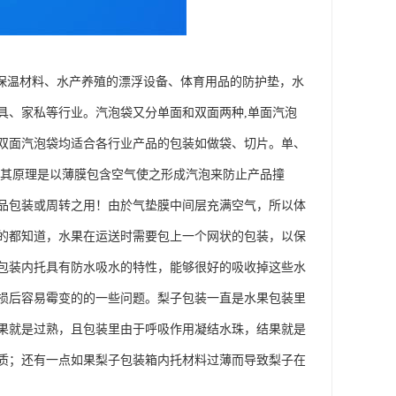
用保温材料、水产养殖的漂浮设备、体育用品的防护垫，水
具、家私等行业。汽泡袋又分单面和双面两种,单面汽泡
双面汽泡袋均适合各行业产品的包装如做袋、切片。单、
。其原理是以薄膜包含空气使之形成汽泡来防止产品撞
品包装或周转之用！由於气垫膜中间层充满空气，所以体
的都知道，水果在运送时需要包上一个网状的包装，以保
包装内托具有防水吸水的特性，能够很好的吸收掉这些水
损后容易霉变的的一些问题。梨子包装一直是水果包装里
果就是过熟，且包装里由于呼吸作用凝结水珠，结果就是
质；还有一点如果梨子包装箱内托材料过薄而导致梨子在