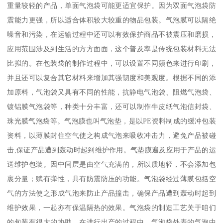
重量较轻的产品，单面气泡袋可能更适宜保护。因为双面气泡袋防
震能力更强，所以适合体积较大较重的物品包装。气泡膜可以隔绝
噪音和污染，在运输过程中还可以有效保护商品不被震压和磨损，
应用范围涉及到生活的方方面面，这个普及率是传统包装材料无法
比拟的。在包装袋的制作过程中，可以设置不同颜色来进行印刷，
并且还可以复合其它材料来增加其强韧度和美观度。根据不同的添
加原料，气泡袋又具有不同的性能，抗静电气泡袋、阻燃气泡袋、
镀铝膜气泡袋等，种类十分丰富，还可以制作牛皮纸气泡信封袋、
珠光膜气泡袋等。气泡膜也叫气泡垫，是以PE资料制成的缓冲包装
资料，以薄膜封住空气使之构成气泡来吸收冲击力，避免产品被碰
击,保证产品遭到轰动时起到维护作用。气垫膜遍及应用于产品的运
送维护包装。因中间层是由空气充满的，所以质地轻，不会添加包
裹分量；赋有弹性，具有防震防压的功能。气泡袋经过薄膜包括空
气的方法使之形成气泡来防止产品撞击，确保产品遭到轰动时起到
维护效果，一起亦有保温隔热的效果。气泡袋的制造工艺关于咱们
的包装有很大的协助，在进行出产的过程中，气泡袋外表的气泡中