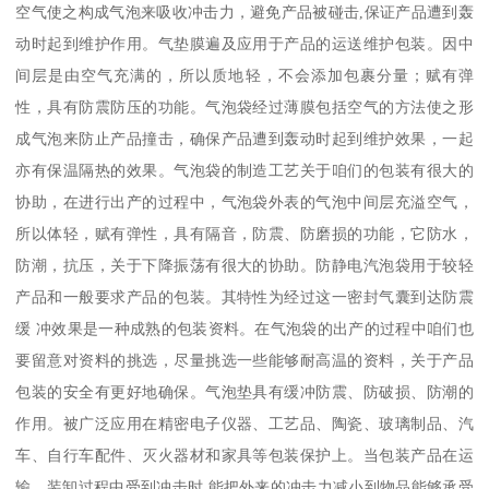
空气使之构成气泡来吸收冲击力，避免产品被碰击,保证产品遭到轰
动时起到维护作用。气垫膜遍及应用于产品的运送维护包装。因中
间层是由空气充满的，所以质地轻，不会添加包裹分量；赋有弹
性，具有防震防压的功能。气泡袋经过薄膜包括空气的方法使之形
成气泡来防止产品撞击，确保产品遭到轰动时起到维护效果，一起
亦有保温隔热的效果。气泡袋的制造工艺关于咱们的包装有很大的
协助，在进行出产的过程中，气泡袋外表的气泡中间层充溢空气，
所以体轻，赋有弹性，具有隔音，防震、防磨损的功能，它防水，
防潮，抗压，关于下降振荡有很大的协助。防静电汽泡袋用于较轻
产品和一般要求产品的包装。其特性为经过这一密封气囊到达防震
缓 冲效果是一种成熟的包装资料。在气泡袋的出产的过程中咱们也
要留意对资料的挑选，尽量挑选一些能够耐高温的资料，关于产品
包装的安全有更好地确保。气泡垫具有缓冲防震、防破损、防潮的
作用。被广泛应用在精密电子仪器、工艺品、陶瓷、玻璃制品、汽
车、自行车配件、灭火器材和家具等包装保护上。当包装产品在运
输、装卸过程中受到冲击时,能把外来的冲击力减小到物品能够承受