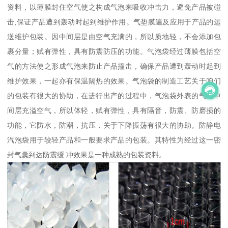
资料，以薄膜封住空气使之构成气泡来吸收冲击力，避免产品被碰
击,保证产品遭到轰动时起到维护作用。气垫膜遍及应用于产品的运
送维护包装。因中间层是由空气充满的，所以质地轻，不会添加包
裹分量；赋有弹性，具有防震防压的功能。气泡袋经过薄膜包括空
气的方法使之形成气泡来防止产品撞击，确保产品遭到轰动时起到
维护效果，一起亦有保温隔热的效果。气泡袋的制造工艺关于咱们
的包装有很大的协助，在进行出产的过程中，气泡袋外表的气泡中
间层充溢空气，所以体轻，赋有弹性，具有隔音，防震、防磨损的
功能，它防水，防潮，抗压，关于下降振荡有很大的协助。防静电
汽泡袋用于较轻产品和一般要求产品的包装。其特性为经过这一密
封气囊到达防震缓 冲效果是一种成熟的包装资料。