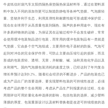
牛皮纸信封袋汽车太阳挡隔热座垫隔热保温材料等，通过在塑料原
料中加入不同的添加剂更可以制造防静电等各种气垫膜。气泡膜轻
量、坚韧并利于生态，利用其弹性和耐磨性能可形成缓冲保护层，
现在在全球用于从高质量包装到隔热、隔声的多种用途中。现在有
许多易碎物体的运输，为保证其在运输过程中不会发生破碎，常常
会使用缓冲包装制品进行包装，而常用的缓冲包装制品有一类就是
气垫膜，它由多个空气泡组成，主要用作电子器材的防振。气泡可
起到对冲击的完全保护作用，可防止主要由压缩引起的损坏，而且
形成的包装质轻、透明、无害，并耐酸、碱、油和其他化学品以及
水和潮气。国内气泡膜包装消耗的速度之快，已经达到了年均复合
增长率预计达到9.2%。随着社会经济的不断进步，产品的包装也已
成为产品出厂的首要选择。要实现塑料包装的可持续性改进，必须
考虑产品的整个生命周期，考虑从产品生产到报废的全过程。生命
周期评估可用於量化各种选择的影响，包括包装的选择。减少塑料
薄膜的厚度、包装重新设计以及材料替换都是改进可持续绩效的选